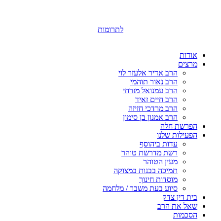
לתרומות
אודות
מרצים
הרב אדיר אלעזר לוי
הרב נאור תוהמי
הרב עמנואל מזרחי
הרב חיים זאיד
הרב מרדכי חזיזה
הרב אמנון בן סימון
הפרשת חלה
הפעילות שלנו
עדות ביהוסף
רשת מדרשת טוהר
מעין הטוהר
תמיכה בבנות במצוקה
מוסדות חינוך
סיוע בעת משבר / מלחמה
בית דין צדק
שאל את הרב
הסכמות