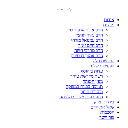
דלג
לתוכן
לתרומות
אודות
מרצים
הרב אדיר אלעזר לוי
הרב נאור תוהמי
הרב עמנואל מזרחי
הרב חיים זאיד
הרב מרדכי חזיזה
הרב אמנון בן סימון
הפרשת חלה
הפעילות שלנו
עדות ביהוסף
רשת מדרשת טוהר
מעין הטוהר
תמיכה בבנות במצוקה
מוסדות חינוך
סיוע בעת משבר / מלחמה
בית דין צדק
שאל את הרב
הסכמות
צור קשר