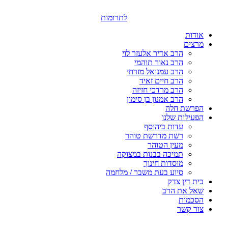
דלג
לתוכן
לתרומות
אודות
מרצים
הרב אדיר אלעזר לוי
הרב נאור תוהמי
הרב עמנואל מזרחי
הרב חיים זאיד
הרב מרדכי חזיזה
הרב אמנון בן סימון
הפרשת חלה
הפעילות שלנו
עדות ביהוסף
רשת מדרשת טוהר
מעין הטוהר
תמיכה בבנות במצוקה
מוסדות חינוך
סיוע בעת משבר / מלחמה
בית דין צדק
שאל את הרב
הסכמות
צור קשר