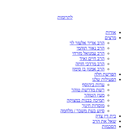
לתרומות
אודות
מרצים
הרב אדיר אלעזר לוי
הרב נאור תוהמי
הרב עמנואל מזרחי
הרב חיים זאיד
הרב מרדכי חזיזה
הרב אמנון בן סימון
הפרשת חלה
הפעילות שלנו
עדות ביהוסף
רשת מדרשת טוהר
מעין הטוהר
תמיכה בבנות במצוקה
מוסדות חינוך
סיוע בעת משבר / מלחמה
בית דין צדק
שאל את הרב
הסכמות