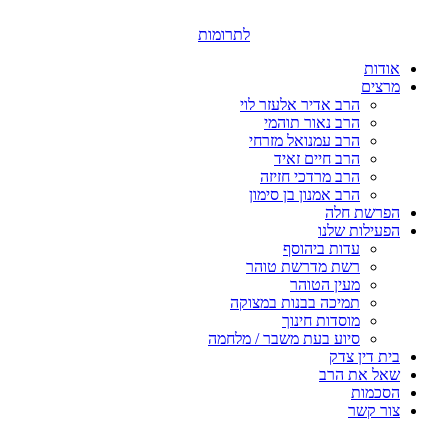
דלג
לתוכן
לתרומות
אודות
מרצים
הרב אדיר אלעזר לוי
הרב נאור תוהמי
הרב עמנואל מזרחי
הרב חיים זאיד
הרב מרדכי חזיזה
הרב אמנון בן סימון
הפרשת חלה
הפעילות שלנו
עדות ביהוסף
רשת מדרשת טוהר
מעין הטוהר
תמיכה בבנות במצוקה
מוסדות חינוך
סיוע בעת משבר / מלחמה
בית דין צדק
שאל את הרב
הסכמות
צור קשר