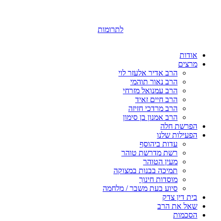
לתרומות
אודות
מרצים
הרב אדיר אלעזר לוי
הרב נאור תוהמי
הרב עמנואל מזרחי
הרב חיים זאיד
הרב מרדכי חזיזה
הרב אמנון בן סימון
הפרשת חלה
הפעילות שלנו
עדות ביהוסף
רשת מדרשת טוהר
מעין הטוהר
תמיכה בבנות במצוקה
מוסדות חינוך
סיוע בעת משבר / מלחמה
בית דין צדק
שאל את הרב
הסכמות