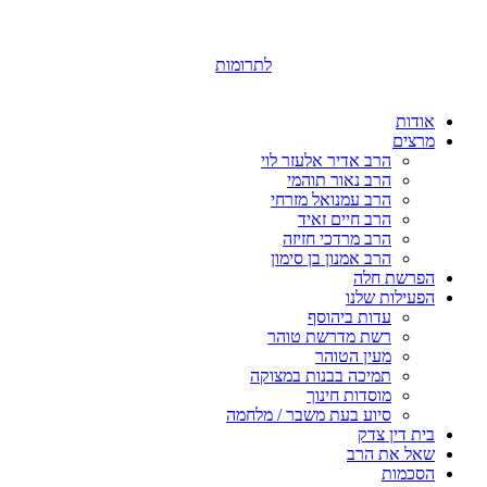
לתרומות
אודות
מרצים
הרב אדיר אלעזר לוי
הרב נאור תוהמי
הרב עמנואל מזרחי
הרב חיים זאיד
הרב מרדכי חזיזה
הרב אמנון בן סימון
הפרשת חלה
הפעילות שלנו
עדות ביהוסף
רשת מדרשת טוהר
מעין הטוהר
תמיכה בבנות במצוקה
מוסדות חינוך
סיוע בעת משבר / מלחמה
בית דין צדק
שאל את הרב
הסכמות