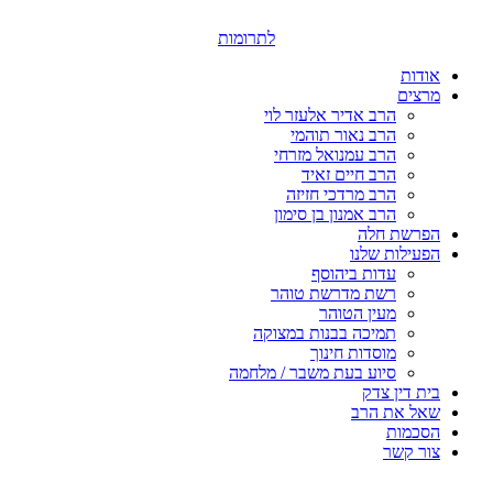
דלג
לתוכן
לתרומות
אודות
מרצים
הרב אדיר אלעזר לוי
הרב נאור תוהמי
הרב עמנואל מזרחי
הרב חיים זאיד
הרב מרדכי חזיזה
הרב אמנון בן סימון
הפרשת חלה
הפעילות שלנו
עדות ביהוסף
רשת מדרשת טוהר
מעין הטוהר
תמיכה בבנות במצוקה
מוסדות חינוך
סיוע בעת משבר / מלחמה
בית דין צדק
שאל את הרב
הסכמות
צור קשר