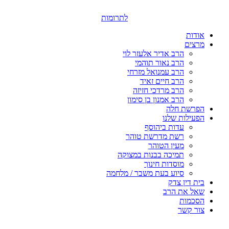
דלג
לתוכן
לתרומות
אודות
מרצים
הרב אדיר אלעזר לוי
הרב נאור תוהמי
הרב עמנואל מזרחי
הרב חיים זאיד
הרב מרדכי חזיזה
הרב אמנון בן סימון
הפרשת חלה
הפעילות שלנו
עדות ביהוסף
רשת מדרשת טוהר
מעין הטוהר
תמיכה בבנות במצוקה
מוסדות חינוך
סיוע בעת משבר / מלחמה
בית דין צדק
שאל את הרב
הסכמות
צור קשר