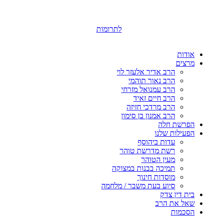
לתרומות
אודות
מרצים
הרב אדיר אלעזר לוי
הרב נאור תוהמי
הרב עמנואל מזרחי
הרב חיים זאיד
הרב מרדכי חזיזה
הרב אמנון בן סימון
הפרשת חלה
הפעילות שלנו
עדות ביהוסף
רשת מדרשת טוהר
מעין הטוהר
תמיכה בבנות במצוקה
מוסדות חינוך
סיוע בעת משבר / מלחמה
בית דין צדק
שאל את הרב
הסכמות