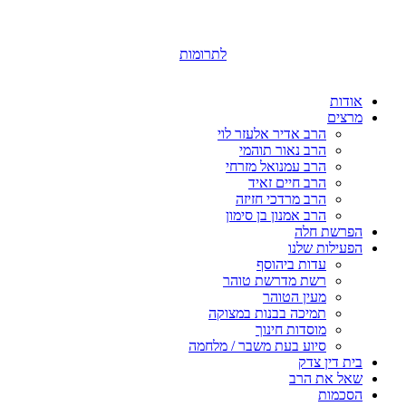
לתרומות
אודות
מרצים
הרב אדיר אלעזר לוי
הרב נאור תוהמי
הרב עמנואל מזרחי
הרב חיים זאיד
הרב מרדכי חזיזה
הרב אמנון בן סימון
הפרשת חלה
הפעילות שלנו
עדות ביהוסף
רשת מדרשת טוהר
מעין הטוהר
תמיכה בבנות במצוקה
מוסדות חינוך
סיוע בעת משבר / מלחמה
בית דין צדק
שאל את הרב
הסכמות