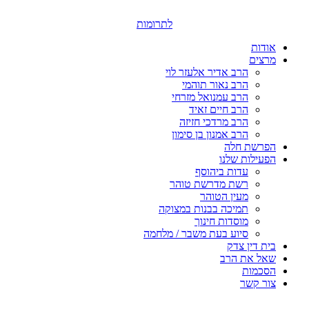
דלג
לתוכן
לתרומות
אודות
מרצים
הרב אדיר אלעזר לוי
הרב נאור תוהמי
הרב עמנואל מזרחי
הרב חיים זאיד
הרב מרדכי חזיזה
הרב אמנון בן סימון
הפרשת חלה
הפעילות שלנו
עדות ביהוסף
רשת מדרשת טוהר
מעין הטוהר
תמיכה בבנות במצוקה
מוסדות חינוך
סיוע בעת משבר / מלחמה
בית דין צדק
שאל את הרב
הסכמות
צור קשר