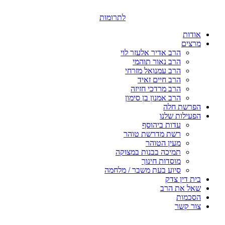
דלג
לתוכן
לתרומות
אודות
מרצים
הרב אדיר אלעזר לוי
הרב נאור תוהמי
הרב עמנואל מזרחי
הרב חיים זאיד
הרב מרדכי חזיזה
הרב אמנון בן סימון
הפרשת חלה
הפעילות שלנו
עדות ביהוסף
רשת מדרשת טוהר
מעין הטוהר
תמיכה בבנות במצוקה
מוסדות חינוך
סיוע בעת משבר / מלחמה
בית דין צדק
שאל את הרב
הסכמות
צור קשר