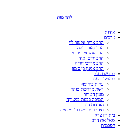
לתרומות
אודות
מרצים
הרב אדיר אלעזר לוי
הרב נאור תוהמי
הרב עמנואל מזרחי
הרב חיים זאיד
הרב מרדכי חזיזה
הרב אמנון בן סימון
הפרשת חלה
הפעילות שלנו
עדות ביהוסף
רשת מדרשת טוהר
מעין הטוהר
תמיכה בבנות במצוקה
מוסדות חינוך
סיוע בעת משבר / מלחמה
בית דין צדק
שאל את הרב
הסכמות