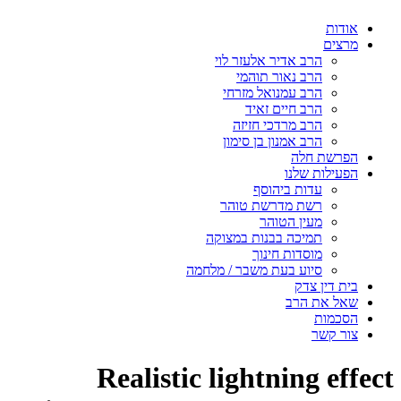
אודות
מרצים
הרב אדיר אלעזר לוי
הרב נאור תוהמי
הרב עמנואל מזרחי
הרב חיים זאיד
הרב מרדכי חזיזה
הרב אמנון בן סימון
הפרשת חלה
הפעילות שלנו
עדות ביהוסף
רשת מדרשת טוהר
מעין הטוהר
תמיכה בבנות במצוקה
מוסדות חינוך
סיוע בעת משבר / מלחמה
בית דין צדק
שאל את הרב
הסכמות
צור קשר
Realistic lightning effect