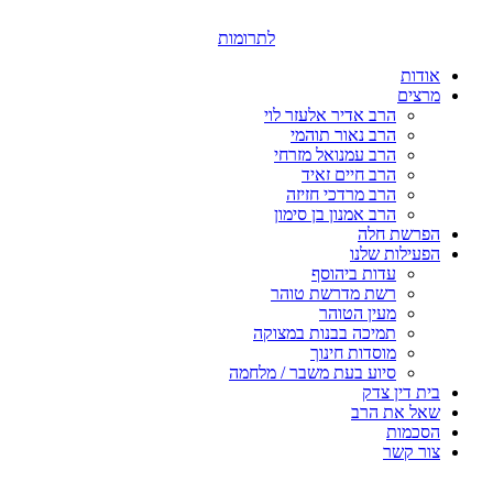
דלג
לתוכן
לתרומות
אודות
מרצים
הרב אדיר אלעזר לוי
הרב נאור תוהמי
הרב עמנואל מזרחי
הרב חיים זאיד
הרב מרדכי חזיזה
הרב אמנון בן סימון
הפרשת חלה
הפעילות שלנו
עדות ביהוסף
רשת מדרשת טוהר
מעין הטוהר
תמיכה בבנות במצוקה
מוסדות חינוך
סיוע בעת משבר / מלחמה
בית דין צדק
שאל את הרב
הסכמות
צור קשר