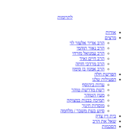
לתרומות
אודות
מרצים
הרב אדיר אלעזר לוי
הרב נאור תוהמי
הרב עמנואל מזרחי
הרב חיים זאיד
הרב מרדכי חזיזה
הרב אמנון בן סימון
הפרשת חלה
הפעילות שלנו
עדות ביהוסף
רשת מדרשת טוהר
מעין הטוהר
תמיכה בבנות במצוקה
מוסדות חינוך
סיוע בעת משבר / מלחמה
בית דין צדק
שאל את הרב
הסכמות