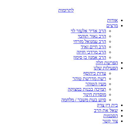
דלג
לתוכן
לתרומות
אודות
מרצים
הרב אדיר אלעזר לוי
הרב נאור תוהמי
הרב עמנואל מזרחי
הרב חיים זאיד
הרב מרדכי חזיזה
הרב אמנון בן סימון
הפרשת חלה
הפעילות שלנו
עדות ביהוסף
רשת מדרשת טוהר
מעין הטוהר
תמיכה בבנות במצוקה
מוסדות חינוך
סיוע בעת משבר / מלחמה
בית דין צדק
שאל את הרב
הסכמות
צור קשר