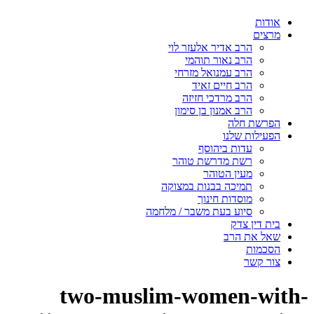
אודות
מרצים
הרב אדיר אלעזר לוי
הרב נאור תוהמי
הרב עמנואל מזרחי
הרב חיים זאיד
הרב מרדכי חזיזה
הרב אמנון בן סימון
הפרשת חלה
הפעילות שלנו
עדות ביהוסף
רשת מדרשת טוהר
מעין הטוהר
תמיכה בבנות במצוקה
מוסדות חינוך
סיוע בעת משבר / מלחמה
בית דין צדק
שאל את הרב
הסכמות
צור קשר
two-muslim-women-with-