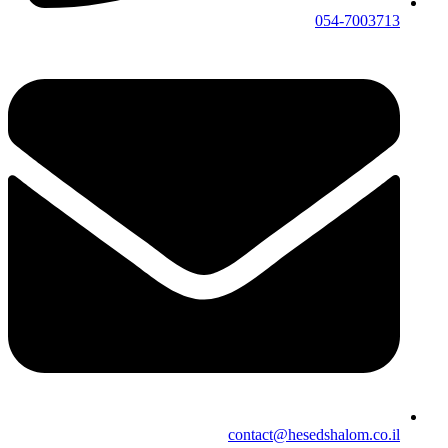
054-7003713
contact@hesedshalom.co.il