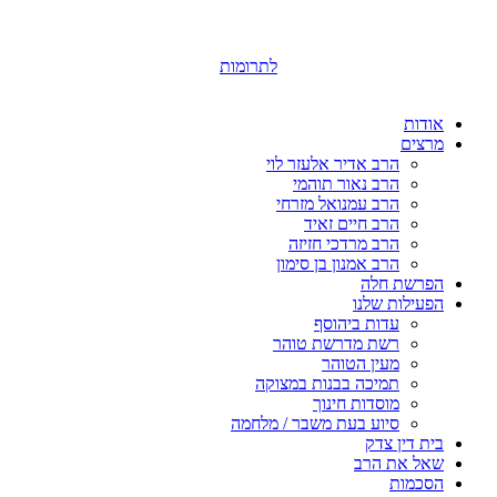
לתרומות
אודות
מרצים
הרב אדיר אלעזר לוי
הרב נאור תוהמי
הרב עמנואל מזרחי
הרב חיים זאיד
הרב מרדכי חזיזה
הרב אמנון בן סימון
הפרשת חלה
הפעילות שלנו
עדות ביהוסף
רשת מדרשת טוהר
מעין הטוהר
תמיכה בבנות במצוקה
מוסדות חינוך
סיוע בעת משבר / מלחמה
בית דין צדק
שאל את הרב
הסכמות