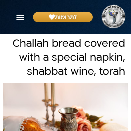
לתרומות
הפרשת חלה
בית דין צדק
הפעילות שלנו
צור קשר
שאל את הרב
Challah bread covered
with a special napkin,
shabbat wine, torah