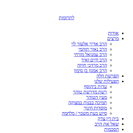
לתרומות
אודות
מרצים
הרב אדיר אלעזר לוי
הרב נאור תוהמי
הרב עמנואל מזרחי
הרב חיים זאיד
הרב מרדכי חזיזה
הרב אמנון בן סימון
הפרשת חלה
הפעילות שלנו
עדות ביהוסף
רשת מדרשת טוהר
מעין הטוהר
תמיכה בבנות במצוקה
מוסדות חינוך
סיוע בעת משבר / מלחמה
בית דין צדק
שאל את הרב
הסכמות