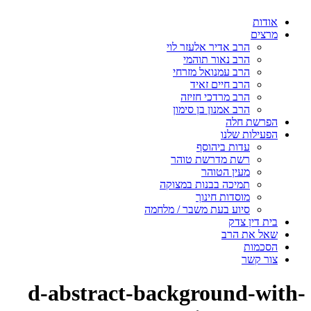
אודות
מרצים
הרב אדיר אלעזר לוי
הרב נאור תוהמי
הרב עמנואל מזרחי
הרב חיים זאיד
הרב מרדכי חזיזה
הרב אמנון בן סימון
הפרשת חלה
הפעילות שלנו
עדות ביהוסף
רשת מדרשת טוהר
מעין הטוהר
תמיכה בבנות במצוקה
מוסדות חינוך
סיוע בעת משבר / מלחמה
בית דין צדק
שאל את הרב
הסכמות
צור קשר
d-abstract-background-with-