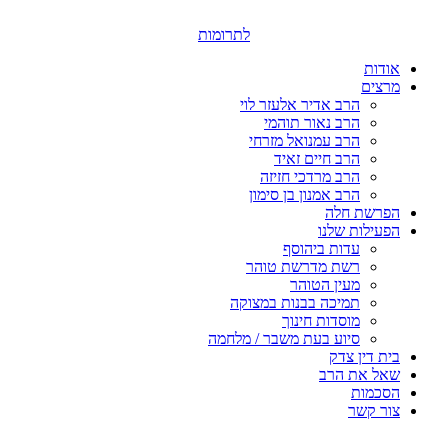
דלג
לתוכן
לתרומות
אודות
מרצים
הרב אדיר אלעזר לוי
הרב נאור תוהמי
הרב עמנואל מזרחי
הרב חיים זאיד
הרב מרדכי חזיזה
הרב אמנון בן סימון
הפרשת חלה
הפעילות שלנו
עדות ביהוסף
רשת מדרשת טוהר
מעין הטוהר
תמיכה בבנות במצוקה
מוסדות חינוך
סיוע בעת משבר / מלחמה
בית דין צדק
שאל את הרב
הסכמות
צור קשר