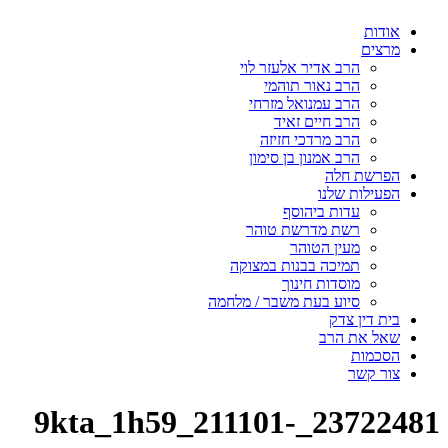
אודות
מרצים
הרב אדיר אלעזר לוי
הרב נאור תוהמי
הרב עמנואל מזרחי
הרב חיים זאיד
הרב מרדכי חזיזה
הרב אמנון בן סימון
הפרשת חלה
הפעילות שלנו
עדות ביהוסף
רשת מדרשת טוהר
מעין הטוהר
תמיכה בבנות במצוקה
מוסדות חינוך
סיוע בעת משבר / מלחמה
בית דין צדק
שאל את הרב
הסכמות
צור קשר
23722481_9kta_1h59_211101-