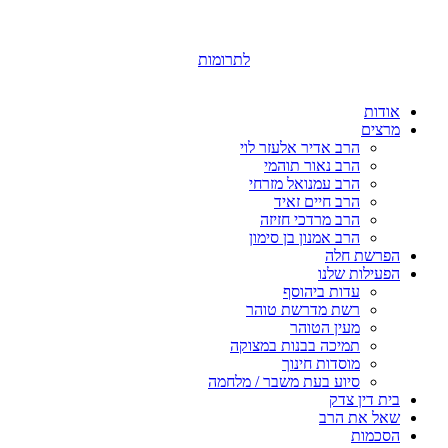
לתרומות
אודות
מרצים
הרב אדיר אלעזר לוי
הרב נאור תוהמי
הרב עמנואל מזרחי
הרב חיים זאיד
הרב מרדכי חזיזה
הרב אמנון בן סימון
הפרשת חלה
הפעילות שלנו
עדות ביהוסף
רשת מדרשת טוהר
מעין הטוהר
תמיכה בבנות במצוקה
מוסדות חינוך
סיוע בעת משבר / מלחמה
בית דין צדק
שאל את הרב
הסכמות