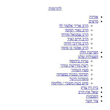
דלג
לתוכן
לתרומות
אודות
מרצים
הרב אדיר אלעזר לוי
הרב נאור תוהמי
הרב עמנואל מזרחי
הרב חיים זאיד
הרב מרדכי חזיזה
הרב אמנון בן סימון
הפרשת חלה
הפעילות שלנו
עדות ביהוסף
רשת מדרשת טוהר
מעין הטוהר
תמיכה בבנות במצוקה
מוסדות חינוך
סיוע בעת משבר / מלחמה
בית דין צדק
שאל את הרב
הסכמות
צור קשר