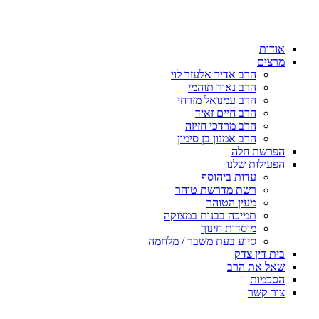
דלג
לתוכן
אודות
מרצים
הרב אדיר אלעזר לוי
הרב נאור תוהמי
הרב עמנואל מזרחי
הרב חיים זאיד
הרב מרדכי חזיזה
הרב אמנון בן סימון
הפרשת חלה
הפעילות שלנו
עדות ביהוסף
רשת מדרשת טוהר
מעין הטוהר
תמיכה בבנות במצוקה
מוסדות חינוך
סיוע בעת משבר / מלחמה
בית דין צדק
שאל את הרב
הסכמות
צור קשר