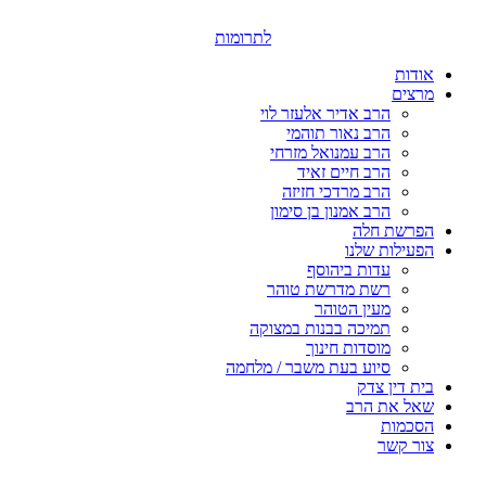
דלג
לתוכן
לתרומות
אודות
מרצים
הרב אדיר אלעזר לוי
הרב נאור תוהמי
הרב עמנואל מזרחי
הרב חיים זאיד
הרב מרדכי חזיזה
הרב אמנון בן סימון
הפרשת חלה
הפעילות שלנו
עדות ביהוסף
רשת מדרשת טוהר
מעין הטוהר
תמיכה בבנות במצוקה
מוסדות חינוך
סיוע בעת משבר / מלחמה
בית דין צדק
שאל את הרב
הסכמות
צור קשר