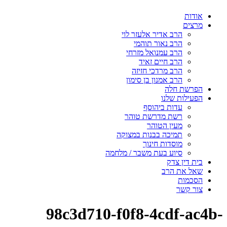
אודות
מרצים
הרב אדיר אלעזר לוי
הרב נאור תוהמי
הרב עמנואל מזרחי
הרב חיים זאיד
הרב מרדכי חזיזה
הרב אמנון בן סימון
הפרשת חלה
הפעילות שלנו
עדות ביהוסף
רשת מדרשת טוהר
מעין הטוהר
תמיכה בבנות במצוקה
מוסדות חינוך
סיוע בעת משבר / מלחמה
בית דין צדק
שאל את הרב
הסכמות
צור קשר
98c3d710-f0f8-4cdf-ac4b-