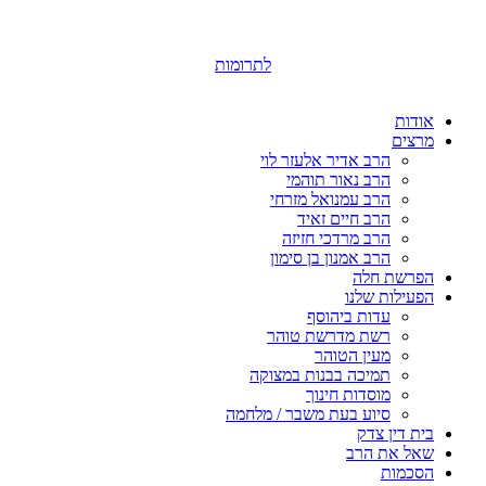
לתרומות
אודות
מרצים
הרב אדיר אלעזר לוי
הרב נאור תוהמי
הרב עמנואל מזרחי
הרב חיים זאיד
הרב מרדכי חזיזה
הרב אמנון בן סימון
הפרשת חלה
הפעילות שלנו
עדות ביהוסף
רשת מדרשת טוהר
מעין הטוהר
תמיכה בבנות במצוקה
מוסדות חינוך
סיוע בעת משבר / מלחמה
בית דין צדק
שאל את הרב
הסכמות