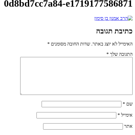
0d8bd7cc7a84-e1719177586871
כתיבת תגובה
האימייל לא יוצג באתר.
שדות החובה מסומנים
*
התגובה שלך
*
שם
*
אימייל
*
אתר