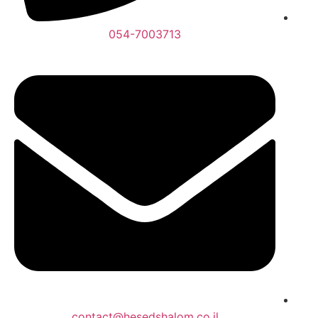
054-7003713
contact@hesedshalom.co.il