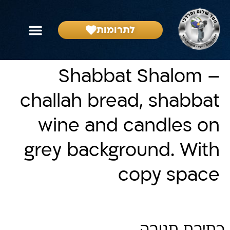
לתרומות
Shabbat Shalom –
challah bread, shabbat
wine and candles on
grey background. With
copy space
כתיבת תגובה