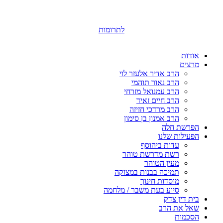
לתרומות
אודות
מרצים
הרב אדיר אלעזר לוי
הרב נאור תוהמי
הרב עמנואל מזרחי
הרב חיים זאיד
הרב מרדכי חזיזה
הרב אמנון בן סימון
הפרשת חלה
הפעילות שלנו
עדות ביהוסף
רשת מדרשת טוהר
מעין הטוהר
תמיכה בבנות במצוקה
מוסדות חינוך
סיוע בעת משבר / מלחמה
בית דין צדק
שאל את הרב
הסכמות