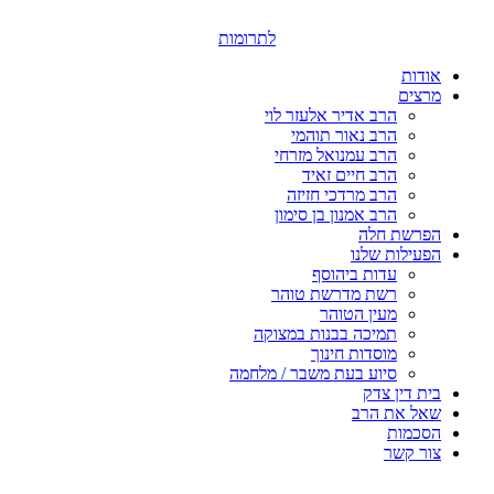
דלג
לתוכן
לתרומות
אודות
מרצים
הרב אדיר אלעזר לוי
הרב נאור תוהמי
הרב עמנואל מזרחי
הרב חיים זאיד
הרב מרדכי חזיזה
הרב אמנון בן סימון
הפרשת חלה
הפעילות שלנו
עדות ביהוסף
רשת מדרשת טוהר
מעין הטוהר
תמיכה בבנות במצוקה
מוסדות חינוך
סיוע בעת משבר / מלחמה
בית דין צדק
שאל את הרב
הסכמות
צור קשר