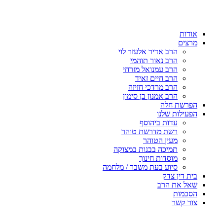
דלג
לתוכן
אודות
מרצים
הרב אדיר אלעזר לוי
הרב נאור תוהמי
הרב עמנואל מזרחי
הרב חיים זאיד
הרב מרדכי חזיזה
הרב אמנון בן סימון
הפרשת חלה
הפעילות שלנו
עדות ביהוסף
רשת מדרשת טוהר
מעין הטוהר
תמיכה בבנות במצוקה
מוסדות חינוך
סיוע בעת משבר / מלחמה
בית דין צדק
שאל את הרב
הסכמות
צור קשר