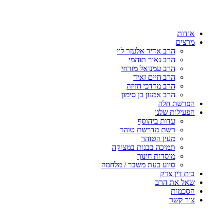
דלג
לתוכן
אודות
מרצים
הרב אדיר אלעזר לוי
הרב נאור תוהמי
הרב עמנואל מזרחי
הרב חיים זאיד
הרב מרדכי חזיזה
הרב אמנון בן סימון
הפרשת חלה
הפעילות שלנו
עדות ביהוסף
רשת מדרשת טוהר
מעין הטוהר
תמיכה בבנות במצוקה
מוסדות חינוך
סיוע בעת משבר / מלחמה
בית דין צדק
שאל את הרב
הסכמות
צור קשר