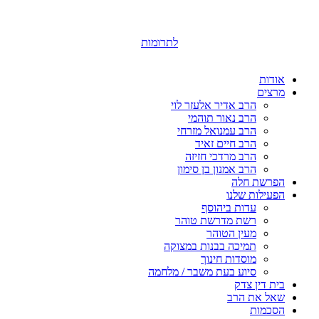
לתרומות
אודות
מרצים
הרב אדיר אלעזר לוי
הרב נאור תוהמי
הרב עמנואל מזרחי
הרב חיים זאיד
הרב מרדכי חזיזה
הרב אמנון בן סימון
הפרשת חלה
הפעילות שלנו
עדות ביהוסף
רשת מדרשת טוהר
מעין הטוהר
תמיכה בבנות במצוקה
מוסדות חינוך
סיוע בעת משבר / מלחמה
בית דין צדק
שאל את הרב
הסכמות