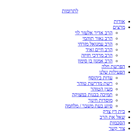
דלג
לתוכן
לתרומות
אודות
מרצים
הרב אדיר אלעזר לוי
הרב נאור תוהמי
הרב עמנואל מזרחי
הרב חיים זאיד
הרב מרדכי חזיזה
הרב אמנון בן סימון
הפרשת חלה
הפעילות שלנו
עדות ביהוסף
רשת מדרשת טוהר
מעין הטוהר
תמיכה בבנות במצוקה
מוסדות חינוך
סיוע בעת משבר / מלחמה
בית דין צדק
שאל את הרב
הסכמות
צור קשר