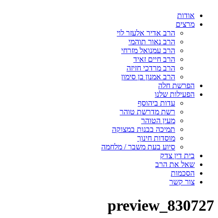
אודות
מרצים
הרב אדיר אלעזר לוי
הרב נאור תוהמי
הרב עמנואל מזרחי
הרב חיים זאיד
הרב מרדכי חזיזה
הרב אמנון בן סימון
הפרשת חלה
הפעילות שלנו
עדות ביהוסף
רשת מדרשת טוהר
מעין הטוהר
תמיכה בבנות במצוקה
מוסדות חינוך
סיוע בעת משבר / מלחמה
בית דין צדק
שאל את הרב
הסכמות
צור קשר
830727_preview