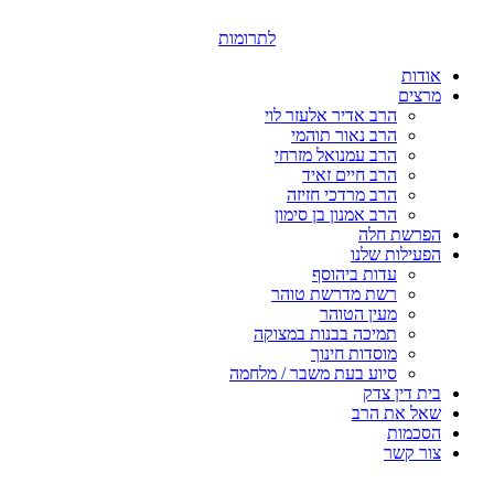
דלג
לתוכן
לתרומות
אודות
מרצים
הרב אדיר אלעזר לוי
הרב נאור תוהמי
הרב עמנואל מזרחי
הרב חיים זאיד
הרב מרדכי חזיזה
הרב אמנון בן סימון
הפרשת חלה
הפעילות שלנו
עדות ביהוסף
רשת מדרשת טוהר
מעין הטוהר
תמיכה בבנות במצוקה
מוסדות חינוך
סיוע בעת משבר / מלחמה
בית דין צדק
שאל את הרב
הסכמות
צור קשר