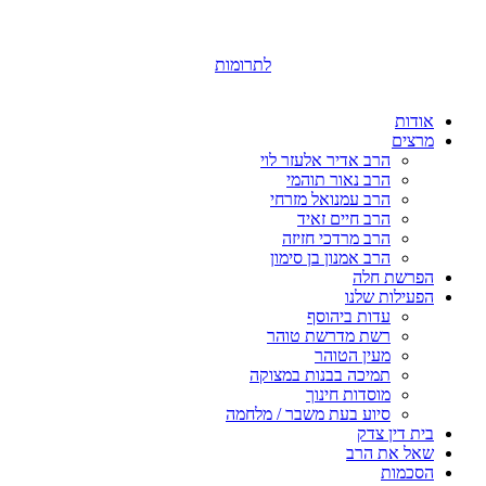
לתרומות
אודות
מרצים
הרב אדיר אלעזר לוי
הרב נאור תוהמי
הרב עמנואל מזרחי
הרב חיים זאיד
הרב מרדכי חזיזה
הרב אמנון בן סימון
הפרשת חלה
הפעילות שלנו
עדות ביהוסף
רשת מדרשת טוהר
מעין הטוהר
תמיכה בבנות במצוקה
מוסדות חינוך
סיוע בעת משבר / מלחמה
בית דין צדק
שאל את הרב
הסכמות