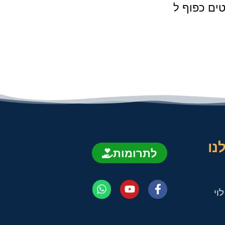
ים כפוף ל
נו
לתרומות
וי