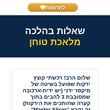
לתרומות
בית דין צדק
שאל את הרב
הפרשת חלה
הפעילות שלנו
שאלות בהלכה
מלאכת טוחן
שלום הרב! רכשתי קוצץ
ירקות שפועל בשיטה של
מיקסר ידני (יש ידית-ארכובה
שמסובבת 3 להבים בתוך
קערה שחותכים את הירקות)
זה נקרא "Master Slicer".