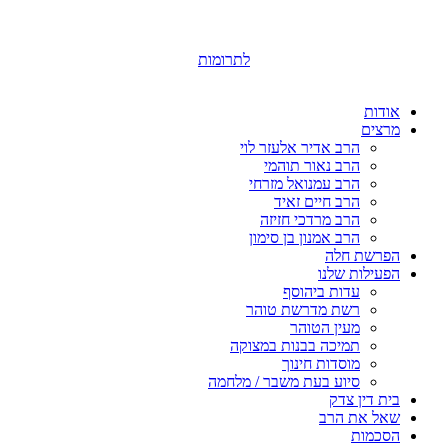
לתרומות
אודות
מרצים
הרב אדיר אלעזר לוי
הרב נאור תוהמי
הרב עמנואל מזרחי
הרב חיים זאיד
הרב מרדכי חזיזה
הרב אמנון בן סימון
הפרשת חלה
הפעילות שלנו
עדות ביהוסף
רשת מדרשת טוהר
מעין הטוהר
תמיכה בבנות במצוקה
מוסדות חינוך
סיוע בעת משבר / מלחמה
בית דין צדק
שאל את הרב
הסכמות