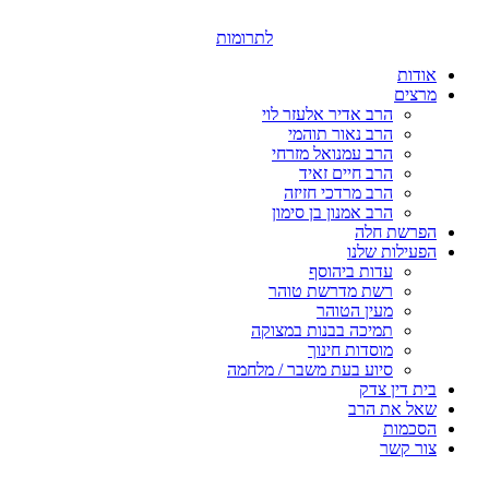
דלג
לתוכן
לתרומות
אודות
מרצים
הרב אדיר אלעזר לוי
הרב נאור תוהמי
הרב עמנואל מזרחי
הרב חיים זאיד
הרב מרדכי חזיזה
הרב אמנון בן סימון
הפרשת חלה
הפעילות שלנו
עדות ביהוסף
רשת מדרשת טוהר
מעין הטוהר
תמיכה בבנות במצוקה
מוסדות חינוך
סיוע בעת משבר / מלחמה
בית דין צדק
שאל את הרב
הסכמות
צור קשר