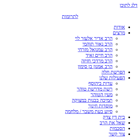
דלג לתוכן
לתרומות
אודות
מרצים
הרב אדיר אלעזר לוי
הרב נאור תוהמי
הרב עמנואל מזרחי
הרב חיים זאיד
הרב מרדכי חזיזה
הרב אמנון בן סימון
הפרשת חלה
הפעילות שלנו
עדות ביהוסף
רשת מדרשת טוהר
מעין הטוהר
תמיכה בבנות במצוקה
מוסדות חינוך
סיוע בעת משבר / מלחמה
בית דין צדק
שאל את הרב
הסכמות
צור קשר