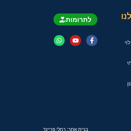
נו
לתרומות
וי
י
ן
בניית אתר: רחלי פריינד