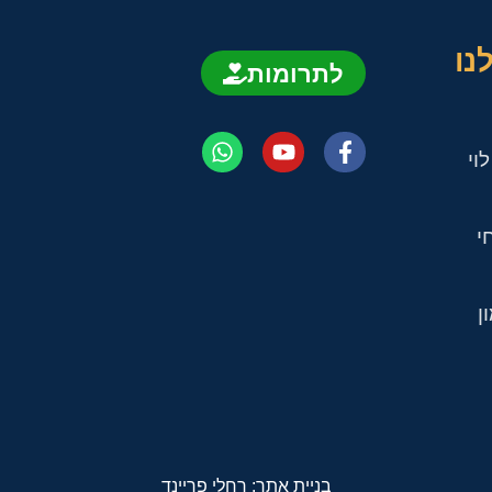
נו
לתרומות
וי
י
ן
בניית אתר: רחלי פריינד