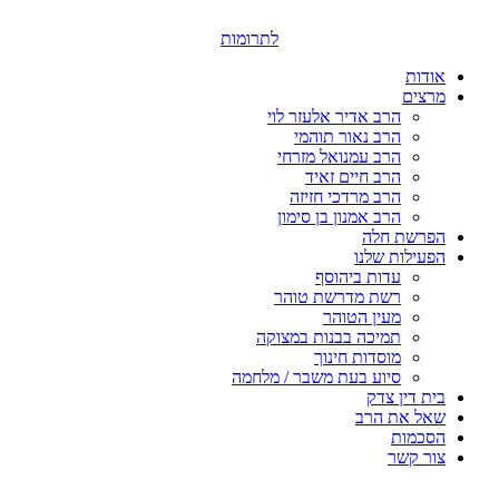
דלג
לתוכן
לתרומות
אודות
מרצים
הרב אדיר אלעזר לוי
הרב נאור תוהמי
הרב עמנואל מזרחי
הרב חיים זאיד
הרב מרדכי חזיזה
הרב אמנון בן סימון
הפרשת חלה
הפעילות שלנו
עדות ביהוסף
רשת מדרשת טוהר
מעין הטוהר
תמיכה בבנות במצוקה
מוסדות חינוך
סיוע בעת משבר / מלחמה
בית דין צדק
שאל את הרב
הסכמות
צור קשר