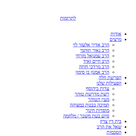
לתרומות
אודות
מרצים
הרב אדיר אלעזר לוי
הרב נאור תוהמי
הרב עמנואל מזרחי
הרב חיים זאיד
הרב מרדכי חזיזה
הרב אמנון בן סימון
הפרשת חלה
הפעילות שלנו
עדות ביהוסף
רשת מדרשת טוהר
מעין הטוהר
תמיכה בבנות במצוקה
מוסדות חינוך
סיוע בעת משבר / מלחמה
בית דין צדק
שאל את הרב
הסכמות