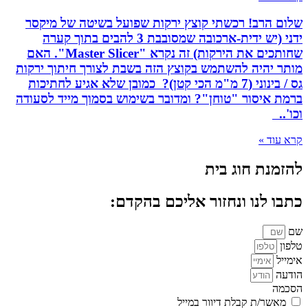
שלום הרב! רכשתי קוצץ ירקות שפועל בשיטה של מיקסר
ידני (יש ידית-ארכובה שמסובבת 3 להבים בתוך קערה
שחותכים את הירקות) זה נקרא "Master Slicer". האם
מותר יהיה להשתמש בקוצץ הזה בשבת לצורך חיתוך ירקות
גס / בינוני (7 מ"מ הכי קטן)? כמובן שלא אגיע לחתיכות
ברמת איסור "טוחן"? ומדובר בשימוש בסמוך מייד לסעודה
וכו'..
קרא עוד »
להזמנת חוג בית
כתבו לנו ונחזור אליכם בהקדם:
שם
טלפון
אימייל
הודעה
הסכמה
מאשר/ת קבלת דיוור במייל