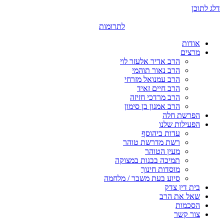
דלג לתוכן
לתרומות
אודות
מרצים
הרב אדיר אלעזר לוי
הרב נאור תוהמי
הרב עמנואל מזרחי
הרב חיים זאיד
הרב מרדכי חזיזה
הרב אמנון בן סימון
הפרשת חלה
הפעילות שלנו
עדות ביהוסף
רשת מדרשת טוהר
מעין הטוהר
תמיכה בבנות במצוקה
מוסדות חינוך
סיוע בעת משבר / מלחמה
בית דין צדק
שאל את הרב
הסכמות
צור קשר