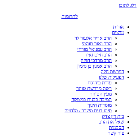
דלג לתוכן
לתרומות
אודות
מרצים
הרב אדיר אלעזר לוי
הרב נאור תוהמי
הרב עמנואל מזרחי
הרב חיים זאיד
הרב מרדכי חזיזה
הרב אמנון בן סימון
הפרשת חלה
הפעילות שלנו
עדות ביהוסף
רשת מדרשת טוהר
מעין הטוהר
תמיכה בבנות במצוקה
מוסדות חינוך
סיוע בעת משבר / מלחמה
בית דין צדק
שאל את הרב
הסכמות
צור קשר