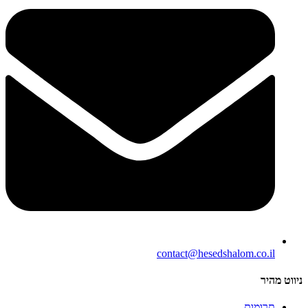
contact@hesedshalom.co.il
ניווט מהיר
תרומות