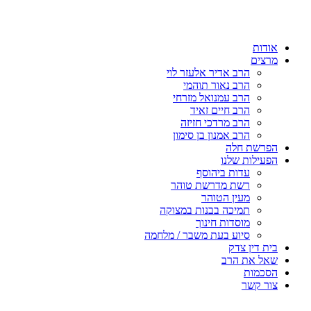
דלג
לתוכן
אודות
מרצים
הרב אדיר אלעזר לוי
הרב נאור תוהמי
הרב עמנואל מזרחי
הרב חיים זאיד
הרב מרדכי חזיזה
הרב אמנון בן סימון
הפרשת חלה
הפעילות שלנו
עדות ביהוסף
רשת מדרשת טוהר
מעין הטוהר
תמיכה בבנות במצוקה
מוסדות חינוך
סיוע בעת משבר / מלחמה
בית דין צדק
שאל את הרב
הסכמות
צור קשר