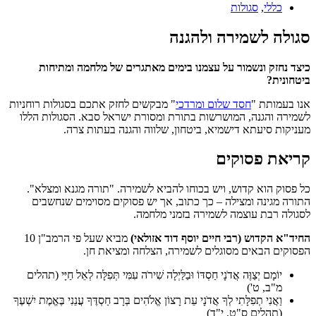
כללי
,
סגולות
סגולה לשמירה ולהגנה
כיצד נחזק ונשמור על עצמנו בימים מאתגרים של מלחמה ומתיחות
ביטחונית?
אנו בעמותת "
חסד שלום ומרדכי
" מבקשים לחזק אתכם בסגולות רוחניות
לשמירה והגנה, המושרשות בתורת ומסורת ישראל סבא. הסגולות הללו
מעניקות סיעתא דישמיא, ביטחון, שלווה והגנה בעתות צרה.
קריאת פסוקים
כל פסוק הוא קדוש, ויש בכוחו להביא לשמירה. "תורה מגנא ומצלא".
התורה מגינה ומצילה – כך כתוב, אך יש פסוקים מסוימים שנחשבים
לסגולה רבת עוצמה לשמירה בזמני מלחמה.
החיד"א הקדוש (רבי חיים יוסף דוד אזולאי)
מביא שעל פי הרמב"ן 10
הפסוקים הבאים מסוגלים לשמירה, הצלחה ומציאת חן.
יוֹמָם יְצַוֶּה אֲדֹנָי חַסְדּוֹ וּבַלַּיְלָה שִׁירֹה עִמִּי תְּפִלָּה לְאֵל חַיָּי (תהלים
מ"ב, ט')
וַאֲנִי תְפִלָּתִי לְךָ אֲדֹנָי עֵת רָצוֹן אֱלֹהִים בְּרָב חַסְדֶּךָ עֲנֵנִי בֶּאֱמֶת יִשְׁעֶךָ
(תהלים ס"ט, י"ד)