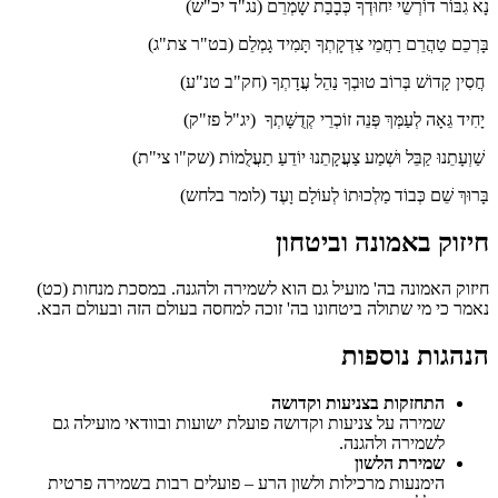
נָא גִבּוֹר דוֹרְשֵׁי יִחוּדְךָ כְּבָבַת שָׁמְרֵם (נג"ד יכ"ש)
בָּרְכֵם טַהֲרֵם רַחֲמֵי צִדְקָתְךָ תָּמִיד גָמְלֵם (בט"ר צת"ג)
חֲסִין קָדוֹשׁ בְּרוֹב טוּבְךָ נַהֵל עֲדָתְךָ (חק"ב טנ"ע)
יָחִיד גֵּאָה לְעַמְּךְ פְּנֵה זוֹכְרֵי קְדֻשָּׁתְךָ (יג"ל פז"ק)
שַׁוְעָתֵנוּ קַבֵּל וּשְׁמַע צַעֲקָתֵנוּ יוֹדֵעַ תַעֲלֻמוֹת (שק"ו צי"ת)
בָּרוּךְ שֵׁם כְּבוֹד מַלְכוּתוֹ לְעוֹלָם וָעֶד (לומר בלחש)
חיזוק באמונה וביטחון
חיזוק האמונה בה' מועיל גם הוא לשמירה ולהגנה. במסכת מנחות (כט)
נאמר כי מי שתולה ביטחונו בה' זוכה למחסה בעולם הזה ובעולם הבא.
הנהגות נוספות
התחזקות בצניעות וקדושה
שמירה על צניעות וקדושה פועלת ישועות ובוודאי מועילה גם
לשמירה ולהגנה.
שמירת הלשון
הימנעות מרכילות ולשון הרע – פועלים רבות בשמירה פרטית