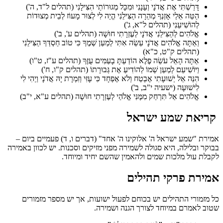
דָּרַשְׁתִּי אֶת אֲדֹנָי וְעָנָנִי וּמִכָּל מְגוּרוֹתַי הִצִּילָנִי (תהלים ל"ד, ה')
הַטֵּה אֵלַי אָזְנְךָ מְהֵרָה הַצִּילֵנִי הֱיֵה לִי לְצוּר מָעוֹז לְבֵית מְצוּדוֹת
לְהוֹשִׁיעֵנִי (תהלים ל"א, ג')
אֱלֹהִים לְהַצִּילֵנִי אֲדֹנָי לְעֶזְרָתִי חוּשָׁה (תהלים ע', ב')
וְאַתָּה אֱלֹהִים אֲדֹנָי עַשֵׂה אִתִּי לְמַעַן שְׁמֶךָ כִּי טוֹב חַסְדְּךָ הַצִּילֵנִי
(תהלים ק"ט, כ"א)
אַתָּה הָאֵל עֹשֵׂה פֶלֶא הוֹדַעְתָּ בָעַמִּים עֻזֶּךָ (תהלים ע"ז, ט"ו)
וַיּוֹשִׁיעֵם לְמַעַן שְׁמוֹ לְהוֹדִיעַ אֶת גְּבוּרָתוֹ (תהלים ק"ו, ח')
הִנֵּה אֵל יְשׁוּעָתִי אֶבְטַח וְלֹא אֶפְחָד כִּי עָזִּי וְזִמְרָת יָהּ אֲדֹנָי וַיְהִי לִי
לִישׁוּעָה (ישעיה י"ב, ב')
אֱלֹהִים אַל תִּרְחַק מִמֶּנִּי אֱלֹהַי לְעֶזְרָתִי חוּשָׁה (תהלים ע"א, י"ב)
קריאת שמע ישראל
אמירת "שמע ישראל ה' אלוקינו ה' אחד" (דברים ו, ד) פעמיים ביום –
בבוקר ובלילה, היא סגולה לשמירה מפני מזיקים וסכנות. יש לכוון באמירה
לקבלת עול מלכות שמים ולהאמין שהשם יחיד ומיוחד.
אמירת פרקי תהילים
כל מזמורי התהילים יש בכוחם לפעול ישועות, אך יש מספר מזמורים
שטוב לאמרם במיוחד לצורך הגנה ושמירה.