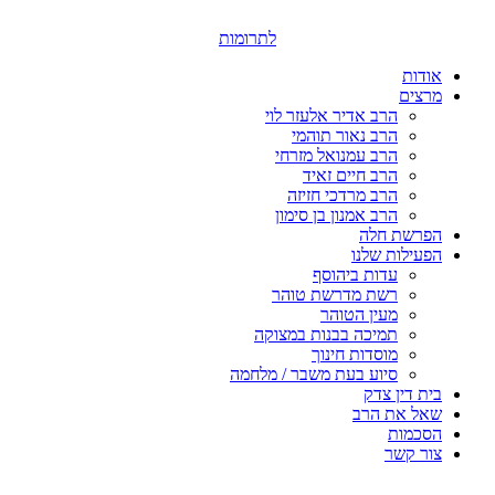
דלג
לתוכן
לתרומות
אודות
מרצים
הרב אדיר אלעזר לוי
הרב נאור תוהמי
הרב עמנואל מזרחי
הרב חיים זאיד
הרב מרדכי חזיזה
הרב אמנון בן סימון
הפרשת חלה
הפעילות שלנו
עדות ביהוסף
רשת מדרשת טוהר
מעין הטוהר
תמיכה בבנות במצוקה
מוסדות חינוך
סיוע בעת משבר / מלחמה
בית דין צדק
שאל את הרב
הסכמות
צור קשר