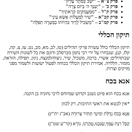
פרק צ"א – "
יֹשֵׁב בְּסֵתֶר עֶלְיוֹן
"
פרק כ' – "
יַעַנְךָ ה' בְּיוֹם צָרָה
"
פרק ק"ל
–
"
מִמַּעֲמַקִּ֖ים קְרָאתִ֣יךָ
"
פרק קכ"א – "
שִׁיר לַמַּעֲלוֹת אֶשָּׂא עֵינַי
"
פרק קמ"ב – "
מַשְׂכִּיל לְדָוִד בִּהְיוֹתוֹ בַמְּעָרָה תְפִלָּה
"
תיקון הכללי
תיקון הכללי כולל עשרה פרקי תהילים (טז, לב, מא, מב, נט, עז, צ, קה,
קלז, קנ), שנבחרו על ידי רבי נחמן מברסלב ודוגם את כל לשונות השירה
שבתהילים: אשרי, ברכה, משכיל, שיר, ניצוח/למנצח, ניגון, תפילה, הודאה,
מזמור, הללויה. אמירת תיקון הכללי בכוחה לפעול ישועות ולשמור מפני
מזיקים וצרות.
אנא בכח
אנא בכח הוא פיוט נשגב וקדוש שמיוחס לרבי נחוניה בן הקנה.
*אין לבטא את ראשי התיבות, רק לכוון
אָנָּא בְּכֹחַ גְדֻּלַּת יְמִינְךָ תַּתִּיר צְרוּרָה (אב"ג ית"ץ)
קַבֵּל רִנַּת עַמְּךָ,שַׂגְּבֵנוּ,טַהֲרֵנוּ, נוֹרָא (קר"ע שט"ן)