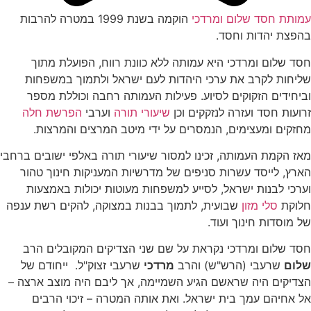
עמותת חסד שלום ומרדכי
הוקמה בשנת 1999 במטרה להרבות
בהפצת יהדות וחסד.
חסד שלום ומרדכי היא עמותה ללא כוונת רווח, הפועלת מתוך
שליחות לקרב את ערכי היהדות לעם ישראל ולתמוך במשפחות
וביחידים הזקוקים לסיוע. פעילות העמותה רחבה וכוללת מספר
זרועות חסד ועזרה לנזקקים וכן
שיעורי תורה
וערבי
הפרשת חלה
מחזקים ומעצימים, הנמסרים על ידי מיטב המרצים והמרצות.
מאז הקמת העמותה, זכינו למסור שיעורי תורה באלפי ישובים ברחבי
הארץ, לייסד עשרות סניפים של מדרשיות המעניקות חינוך טהור
וערכי לבנות ישראל, לסייע למשפחות מעוטות יכולות באמצעות
חלוקת
סלי מזון
שבועית, לתמוך בבנות במצוקה, להקים רשת ענפה
של מוסדות חינוך ועוד.
חסד שלום ומרדכי נקראת על שם שני הצדיקים המקובלים הרב
שלום
שרעבי (הרש"ש) והרב
מרדכי
שרעבי זצוק"ל. ייחודם של
הצדיקים היה שראשם הגיע השמיימה, אך ליבם היה מוצב ארצה –
אל אחיהם עמך בית ישראל. ואת אותה המטרה – זיכוי הרבים